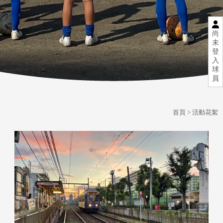
尚
未
登
入
球
員
首頁
> 活動花絮